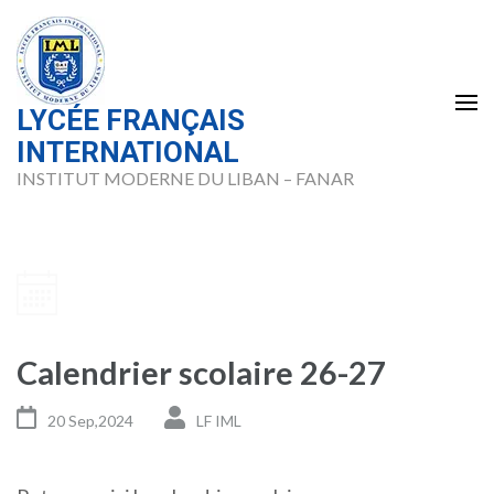
Skip
to
content
(Press
LYCÉE FRANÇAIS
Enter)
INTERNATIONAL
INSTITUT MODERNE DU LIBAN – FANAR
Calendrier scolaire 26-27
20 Sep,2024
LF IML