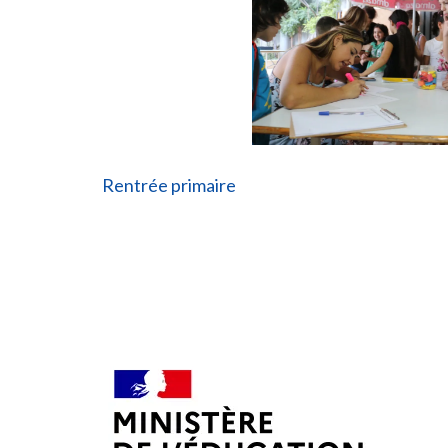
Post
Rentrée primaire
navigation