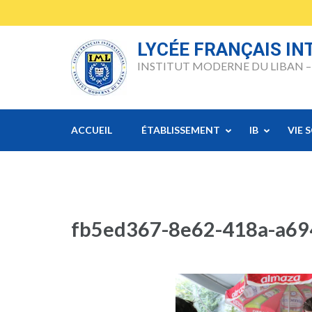
Skip
to
content
LYCÉE FRANÇAIS I
(Press
INSTITUT MODERNE DU LIBAN –
Enter)
ACCUEIL
ÉTABLISSEMENT
IB
VIE 
fb5ed367-8e62-418a-a6