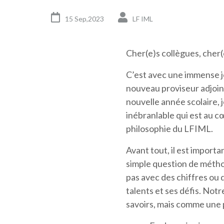
15 Sep,2023
LF IML
Cher(e)s collègues, cher(
C’est avec une immense jo
nouveau proviseur adjoint
nouvelle année scolaire, 
inébranlable qui est au c
philosophie du LFIML.
Avant tout, il est import
simple question de méthod
pas avec des chiffres ou 
talents et ses défis. No
savoirs, mais comme une p