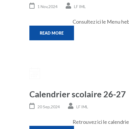
1 Nov,2024
LF IML
Consultez ici le Menu he
READ MORE
Calendrier scolaire 26-27
20 Sep,2024
LF IML
Retrouvez ici le calendrie