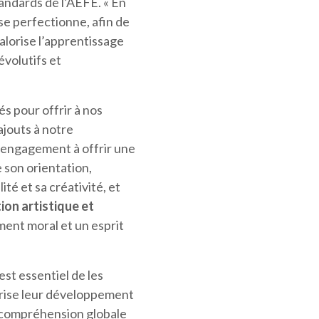
andards de l’AEFE. « En
e perfectionne, afin de
alorise l’apprentissage
évolutifs et
 pour offrir à nos
ajouts à notre
 engagement à offrir une
 son orientation,
ité et sa créativité, et
ion artistique et
ent moral et un esprit
st essentiel de les
orise leur développement
ne compréhension globale