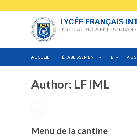
Skip
to
content
LYCÉE FRANÇAIS I
(Press
INSTITUT MODERNE DU LIBAN –
Enter)
ACCUEIL
ÉTABLISSEMENT
IB
VIE 
Author:
LF IML
Menu de la cantine