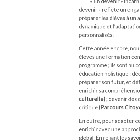
« En devenir » incarne l
devenir » reflète un eng
préparer les élèves à un 
dynamique et l’adaptation
personnalisés.
Cette année encore, nous
élèves une formation comp
programme ; ils sont au 
éducation holistique : dé
préparer son futur, et défi
enrichir sa compréhension 
culturelle)
;
devenir des 
critique
(
Parcours Citoy
En outre, pour adapter ce
enrichir avec une approc
global. En reliant les sa