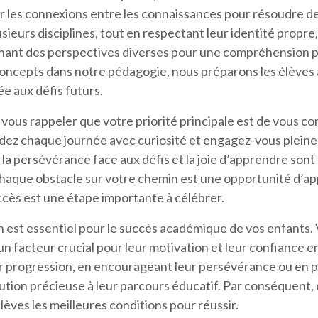
ir les connexions entre les connaissances pour résoudre 
sieurs disciplines, tout en respectant leur identité propre
nant des perspectives diverses pour une compréhension p
 concepts dans notre pédagogie, nous préparons les élèves 
e aux défis futurs.
e vous rappeler que votre priorité principale est de vous c
dez chaque journée avec curiosité et engagez-vous plein
 la persévérance face aux défis et la joie d’apprendre son
 chaque obstacle sur votre chemin est une opportunité d’a
ccès est une étape importante à célébrer.
en est essentiel pour le succès académique de vos enfants
 un facteur crucial pour leur motivation et leur confiance e
ur progression, en encourageant leur persévérance ou en pa
bution précieuse à leur parcours éducatif. Par conséquent, 
lèves les meilleures conditions pour réussir.