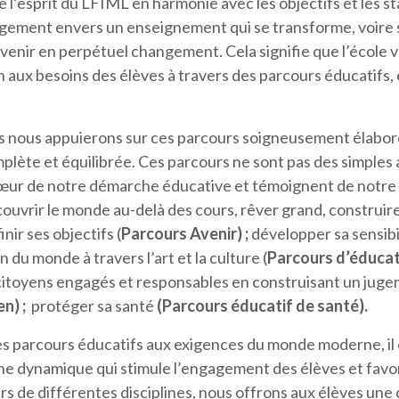
’esprit du LFIML en harmonie avec les objectifs et les st
agement envers un enseignement qui se transforme, voire s
avenir en perpétuel changement. Cela signifie que l’école v
 aux besoins des élèves à travers des parcours éducatifs, 
 nous appuierons sur ces parcours soigneusement élaborés
lète et équilibrée. Ces parcours ne sont pas des simples 
cœur de notre démarche éducative et témoignent de notre
couvrir le monde au-delà des cours, rêver grand, construire
nir ses objectifs (
Parcours Avenir)
;
développer sa sensibil
du monde à travers l’art et la culture (
Parcours d’éducat
citoyens engagés et responsables en construisant un jugem
en)
;
protéger sa santé
(Parcours éducatif de santé).
s parcours éducatifs aux exigences du monde moderne, il e
he dynamique qui stimule l’engagement des élèves et fav
voirs de différentes disciplines, nous offrons aux élèves u