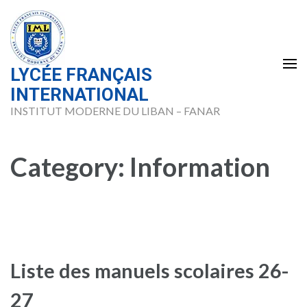
Skip
to
content
(Press
LYCÉE FRANÇAIS
Enter)
INTERNATIONAL
INSTITUT MODERNE DU LIBAN – FANAR
Category:
Information
Liste des manuels scolaires 26-
27