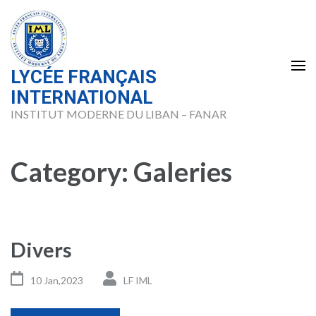
Skip
to
content
(Press
LYCÉE FRANÇAIS
Enter)
INTERNATIONAL
INSTITUT MODERNE DU LIBAN – FANAR
Category:
Galeries
Divers
10 Jan,2023
LF IML